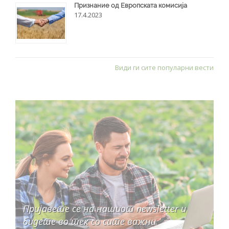
Признание од Европската комисија
17.4.2023
Види ги сите популарни вести
Пријавете се на нашиот newsletter и
бидете во тек со сите важни