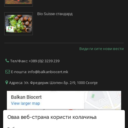
Bio Suisse стандард
17.5.2023
Види ги сите нови вести
Тел/Факс: +389 (0)2 3239 239
Е-пошта: info@balkanbiocert.mk
Адреса: Ул. Фредерик Шопен бр. 2/9, 1000 Скопје
Оваа веб-страна користи колачиња