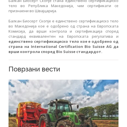
Балкан Биосерт Скопје стана единствено сертификациско
тело во Република Македонија, чии сертификати се
признаени во Швајцарија.
Балкан Биосерт Скопје е eдинствено сертификациско тело
во Македонија кое е одобрено од страна на Европската
Комисија, да врши контрола и сертификација според
стандард еквивалентен на Европската регулатива и
единствено сертификациско тело кое е одобрено од
страна на International Certification Bio Suisse AG да
врши контрола според Bio Suisse стандардот.
Поврзани вести